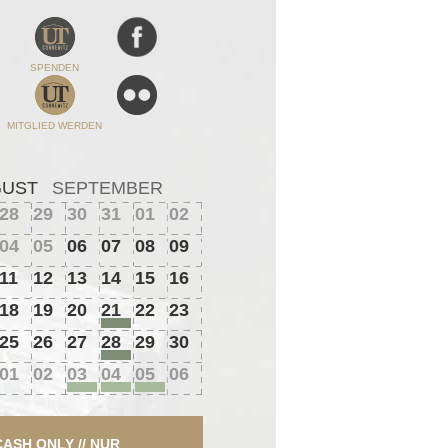
SPENDEN
MITGLIED WERDEN
GUST
SEPTEMBER
28
29
30
31
01
02
04
05
06
07
08
09
11
12
13
14
15
16
18
19
20
21
22
23
25
26
27
28
29
30
01
02
03
04
05
06
CASH ONLY // NUR