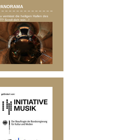
PANORAMA
u vermisst die heiligen Hallen des
T? Scroll dich rein...!