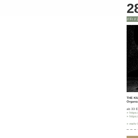
2
// Fr //
THE K
Organz
ab 33 
» https
» https
» mehr 