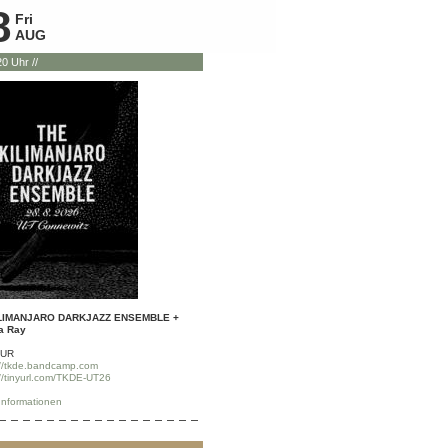
8
Fri
AUG
 20 Uhr //
ILIMANJARO DARKJAZZ ENSEMBLE +
a Ray
EUR
://tkde.bandcamp.com
://tinyurl.com/TKDE-UT26
Informationen