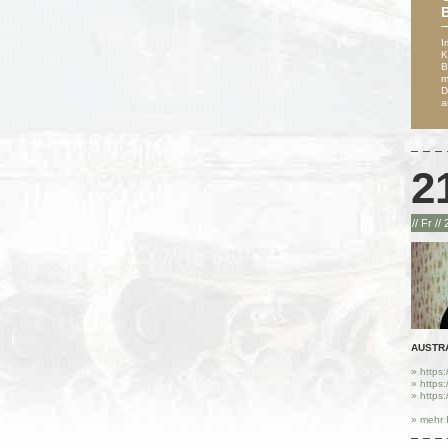
I
K
B
m
D
a
2
// Fr //
AUSTRA 
» https:
» https:
» https:
» mehr 