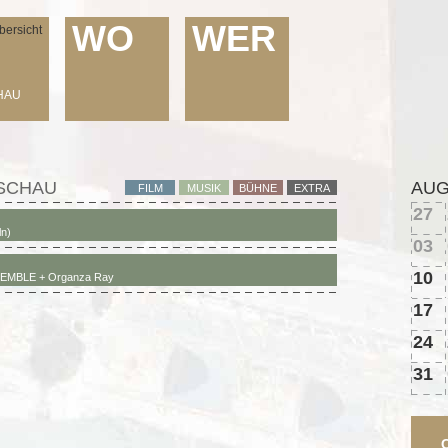
WO
WER
ersicht
HAU
SCHAU
AU
FILM
MUSIK
BÜHNE
EXTRA
27
ln)
03
10
EMBLE + Organza Ray
17
24
31