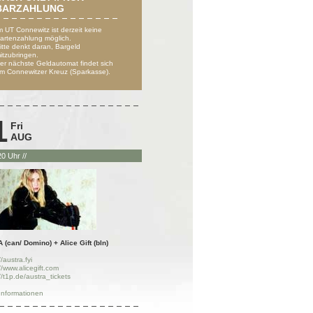
BARZAHLUNG
m UT Connewitz ist derzeit keine
artenzahlung möglich.
itte denkt daran, Bargeld
itzubringen.
er nächste Geldautomat findet sich
m Connewitzer Kreuz (Sparkasse).
1
Fri
AUG
 20 Uhr //
(can/ Domino) + Alice Gift (bln)
//austra.fyi
//www.alicegift.com
//t1p.de/austra_tickets
Informationen