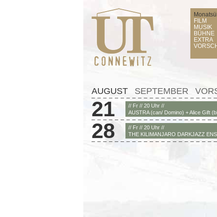
Monatsüb
FILM
MUSIK
BÜHNE
EXTRA
VORSC
AUGUST
SEPTEMBER
VOR
21
// Fr // 20 Uhr //
AUSTRA (can/ Domino) + Alice Gift (b
28
// Fr // 20 Uhr //
THE KILIMANJARO DARKJAZZ ENS