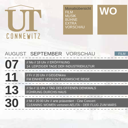
WO
Monatsübersicht
FILM
MUSIK
BÜHNE
EXTRA
VORSCHAU
AUGUST
SEPTEMBER
VORSCHAU
FILM
07
// Mo // 18 Uhr // ERÖFFNUNG
14. LEIPZIGER TAGE DER INDUSTRIEKULTUR
11
// Fr // 20 Uhr // GEGENkino
FM EINHEIT VERTONT KOSMISCHE REISE
13
// So // 11 Uhr // TAG DES OFFENEN DENKMALS
FÜHRUNG DURCHS HAUS
30
// Mi // 20:00 Uhr // arte präsentiert - Cine Concert:
CLEANING WOMEN vertonen AELITA – DER FLUG ZUM MARS