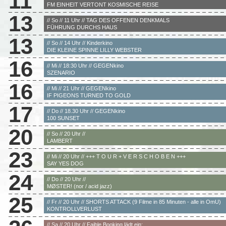
11
FM EINHEIT VERTONT KOSMISCHE REISE
13
// So // 11 Uhr // TAG DES OFFENEN DENKMALS
FÜHRUNG DURCHS HAUS
13
// So // 14 Uhr // Kinderkino
DIE KLEINE SPINNE LILLY WEBSTER
16
// Mi // 18:30 Uhr // GEGENkino
SZENARIO
16
// Mi // 21 Uhr // GEGENkino
IF PIGEONS TURNED TO GOLD
17
// Do // 18.30 Uhr // GEGENkino
100 SUNSET
20
// So // 20 Uhr //
LAMBERT
23
// Mi // 20 Uhr // +++ T O U R + V E R S C H O B E N +++
SAY YES DOG
24
// Do // 20 Uhr //
MØSTER! (nor / acid jazz)
25
// Fr // 20 Uhr // SHORTS ATTACK (9 Filme in 85 Minuten - alle in OmU)
KONTROLLVERLUST
// Sa // 20 Uhr // Faible Booking lädt ein: