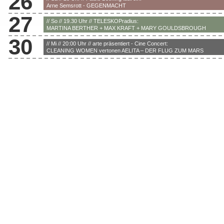
26
Arne Semsrott - GEGENMACHT
27
// So // 19.30 Uhr // TELESKOPradius:
MARTINA BERTHER + MAX KRAFT + MARY GOULDSBROUGH
30
// Mi // 20:00 Uhr // arte präsentiert - Cine Concert:
CLEANING WOMEN vertonen AELITA – DER FLUG ZUM MARS