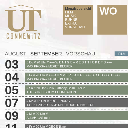
WO
Monatsübersicht
FILM
MUSIK
BÜHNE
EXTRA
VORSCHAU
AUGUST
SEPTEMBER
VORSCHAU
FILM
03
// Do // 20 Uhr // +++ W E N I G E + R E S T T I C K E T S +++
MAX PROSA & MERET BECKER
04
// Fr // 20 Uhr // +++ A U S V E R K A U F T +++ S O L D + O U T+++
MAX PROSA & MERET BECKER
05
// Sa // 20 Uhr // 20Y Birthday Bash - Teil 2
THE SONIC BOOM FOUNDATION
07
// Mo // 18 Uhr // ERÖFFNUNG
14. LEIPZIGER TAGE DER INDUSTRIEKULTUR
09
// Mi // 20 Uhr //
ALLAH-LAS (us)
// Fr // 20 Uhr // GEGENkino