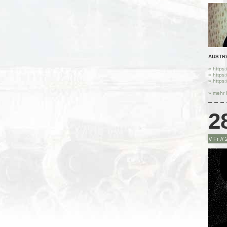
AUSTRA 
» https:
» https:
» https:
» mehr 
2
// Fr //