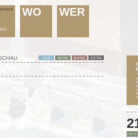
WO
WER
ersicht
HAU
SCHAU
FILM
MUSIK
BÜHNE
EXTRA
I
K
B
m
D
a
2
// Fr //