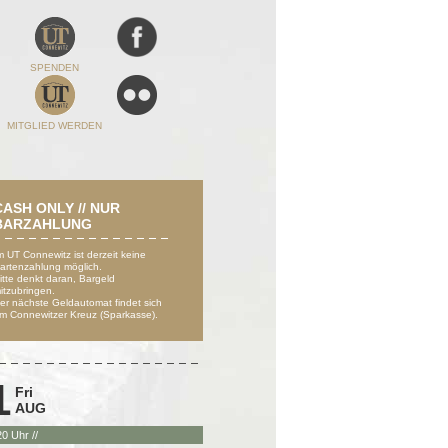
SPENDEN
MITGLIED WERDEN
CASH ONLY // NUR
BARZAHLUNG
m UT Connewitz ist derzeit keine
artenzahlung möglich.
itte denkt daran, Bargeld
itzubringen.
er nächste Geldautomat findet sich
m Connewitzer Kreuz (Sparkasse).
1
Fri
AUG
 20 Uhr //