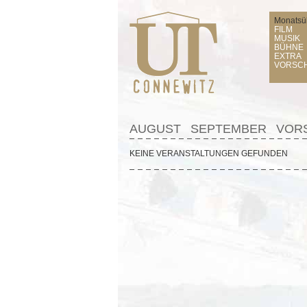
Monatsüb
FILM
MUSIK
BÜHNE
EXTRA
VORSC
AUGUST
SEPTEMBER
VOR
KEINE VERANSTALTUNGEN GEFUNDEN