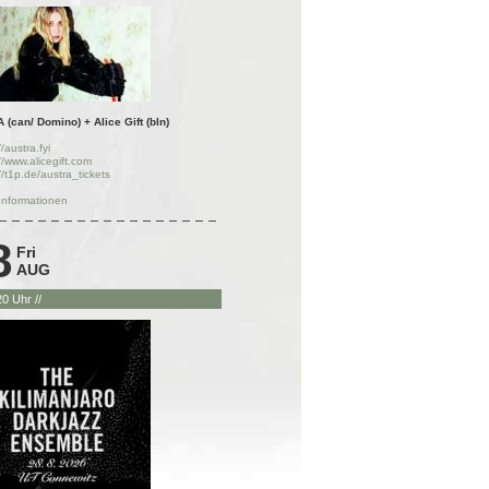
(can/ Domino) + Alice Gift (bln)
//austra.fyi
//www.alicegift.com
//t1p.de/austra_tickets
Informationen
8
Fri
AUG
 20 Uhr //