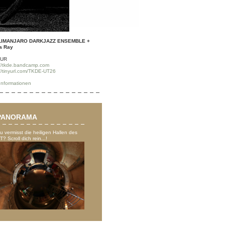
ILIMANJARO DARKJAZZ ENSEMBLE +
a Ray
EUR
://tkde.bandcamp.com
://tinyurl.com/TKDE-UT26
Informationen
PANORAMA
u vermisst die heiligen Hallen des
T? Scroll dich rein...!